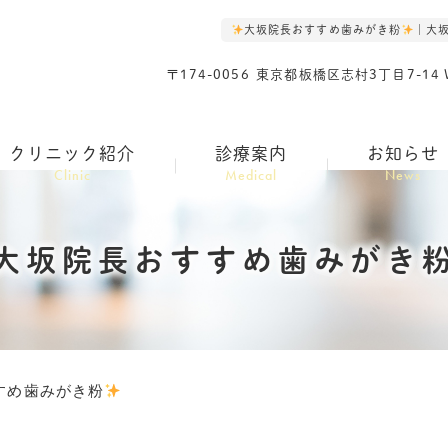
大坂院長おすすめ歯みがき粉
｜大
〒174-0056
東京都板橋区志村3丁目7-14 Wel
クリニック紹介
診療案内
お知らせ
Clinic
Medical
News
大坂院長おすすめ歯みがき
すめ歯みがき粉