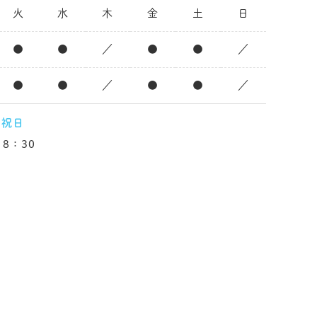
火
水
木
金
土
日
●
●
／
●
●
／
●
●
／
●
●
／
、祝日
8：30